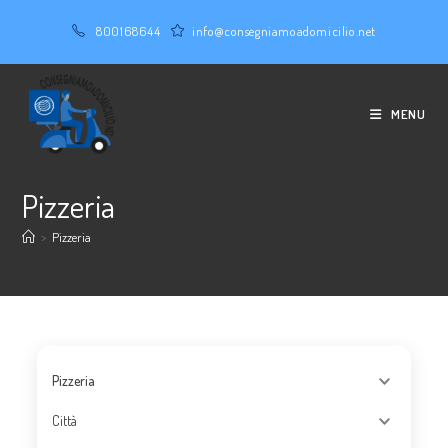
Salta
800168644
info@consegniamoadomicilio.net
al
contenuto
MENU
Pizzeria
>
Pizzeria
Pizzeria
Città