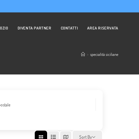
OZIO
DIVENTA PARTNER
CONTATTI
AREA RISERVATA
>
specialità siciliane
ostale
Sort By