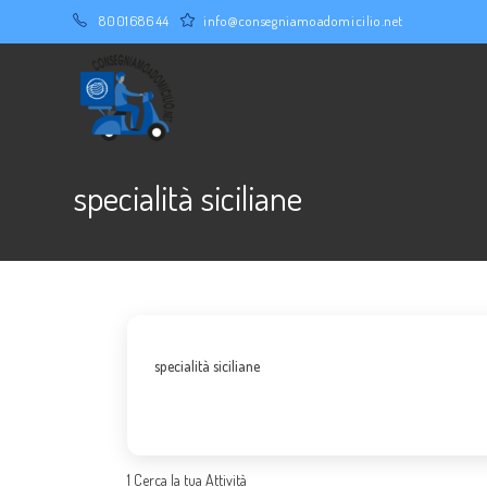
Salta
800168644
info@consegniamoadomicilio.net
al
contenuto
specialità siciliane
specialità siciliane
1
Cerca la tua Attività