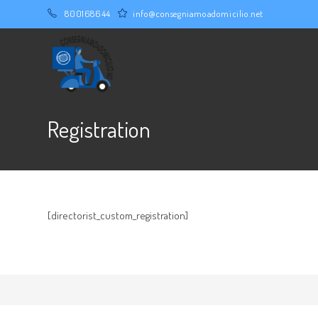
Salta
800168644
info@consegniamoadomicilio.net
al
contenuto
Registration
[directorist_custom_registration]