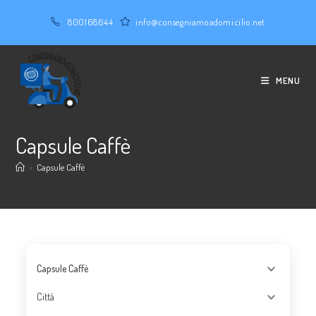
Salta
800168644
info@consegniamoadomicilio.net
al
contenuto
MENU
Capsule Caffè
>
Capsule Caffè
Capsule Caffè
Città