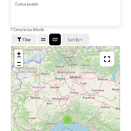
Codice postale
7
Cerca la tua Attività
Filter
Sort By
+
−
7