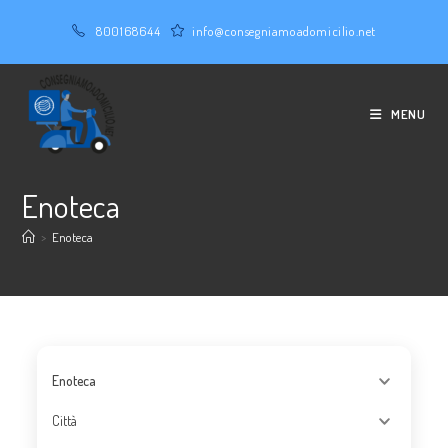
Salta
800168644
info@consegniamoadomicilio.net
al
contenuto
MENU
Enoteca
>
Enoteca
Enoteca
Città