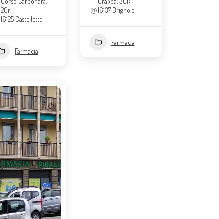
Corso Carbonara,
Grappa, 30R
20r
16137 Brignole
16125 Castelletto
Farmacia
Farmacia