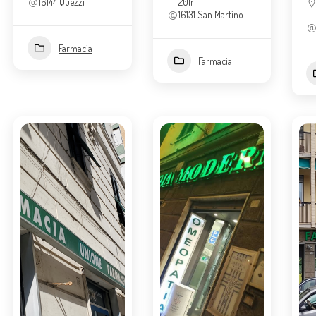
16144 Quezzi
201r
16131 San Martino
Farmacia
Farmacia