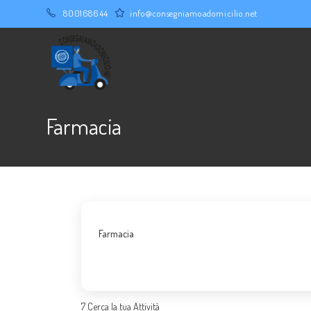
Salta
800168644
info@consegniamoadomicilio.net
al
contenuto
Farmacia
Farmacia
7
Cerca la tua Attività