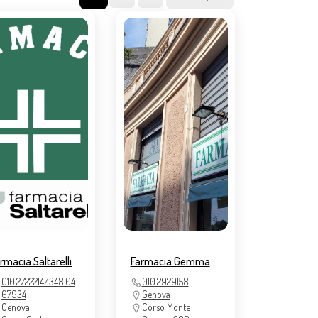
rmacia Saltarelli
Farmacia Gemma
010.2722214/348.04
010.2929158
67934
Genova
Genova
Corso Monte