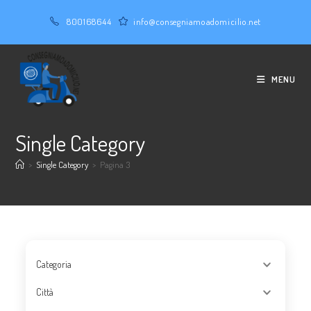
Salta
800168644
info@consegniamoadomicilio.net
al
contenuto
MENU
Single Category
>
Single Category
>
Pagina 3
Categoria
Città