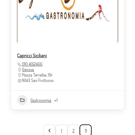
Capricci Siciliani
010 4552466
Genova
Piazza Terralba, 19r
16143 San Fruttuoso
Gastronomia
+1
1
2
3