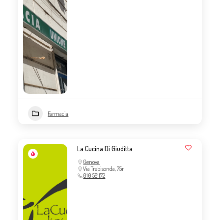
Farmacia
La Cucina Di Giuditta
Genova
Via Trebisonda, 75r
010 581172