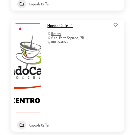
Capsule Caffè
Mondo Caffè – 1
Genova
Via di Porta Soprana, 17R
010.2514056
Capsule Caffè