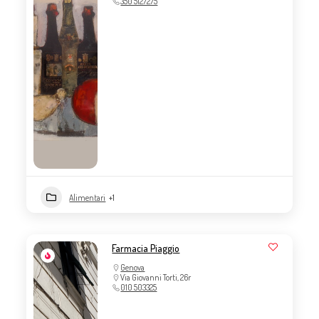
350 5127275
Alimentari
+1
Farmacia Piaggio
Genova
Via Giovanni Torti, 26r
010 503325