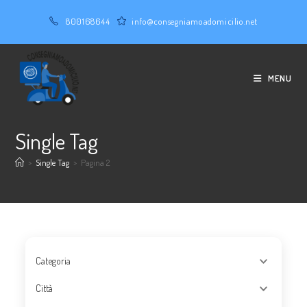
Salta
800168644
info@consegniamoadomicilio.net
al
contenuto
MENU
Single Tag
>
Single Tag
>
Pagina 2
Categoria
Città