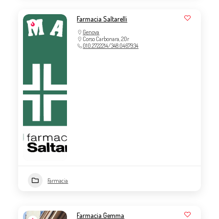
Farmacia Saltarelli
Genova
Corso Carbonara, 20r
010.2722214/348.0467934
Farmacia
Farmacia Gemma