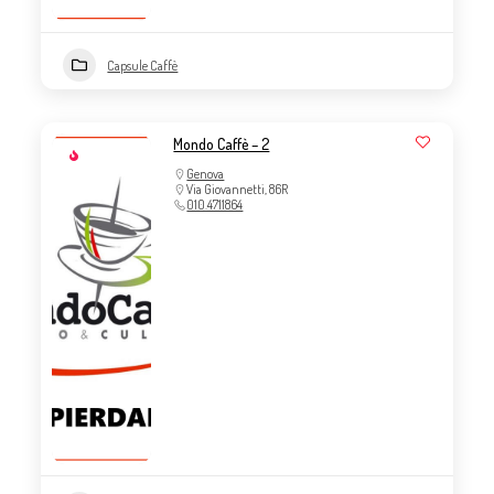
Capsule Caffè
Mondo Caffè – 2
Genova
Via Giovannetti, 86R
010.4711864