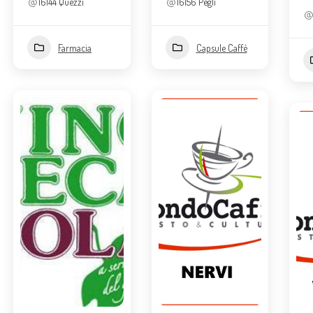
16144 Quezzi
16156 Pegli
Farmacia
Capsule Caffè