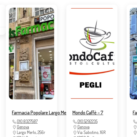
Farmacia Popolare Largo Merlo
Mondo Caffè – 7
Fa
010.8327587
010.5292235
Genova
Genova
Largo Merlo, 256r
Via Sabotino, 16R