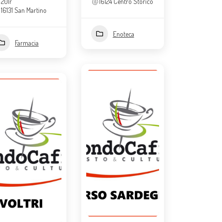
201r
16124 Centro Storico
16131 San Martino
Enoteca
Farmacia