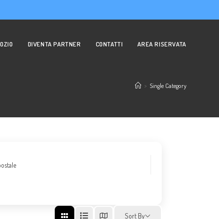
OZIO
DIVENTA PARTNER
CONTATTI
AREA RISERVATA
>
Single Category
ostale
Sort By