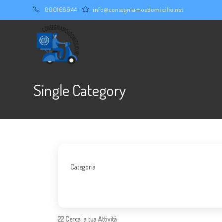
Salta
800168644
info@consegniamoadomicilio.net
al
contenuto
Single Category
Categoria
22
Cerca la tua Attività